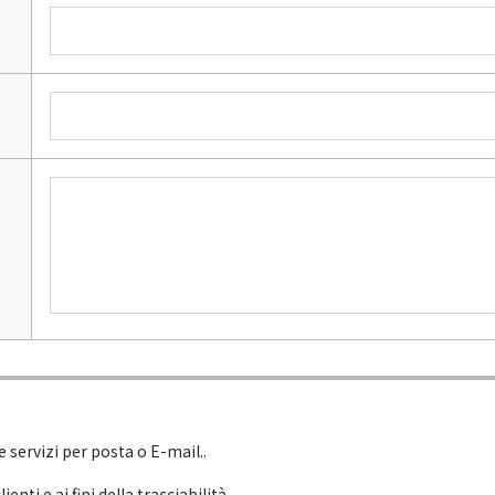
e servizi per posta o E-mail..
nti e ai fini della tracciabilità.