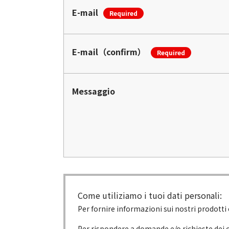
E-mail
Required
E-mail（confirm）
Required
Messaggio
Come utiliziamo i tuoi dati personali:
Per fornire informazioni sui nostri prodotti 
Per rispondere a domande e/o richieste dei clie